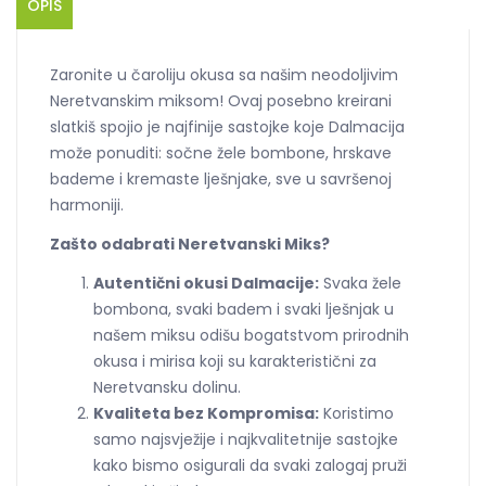
OPIS
Zaronite u čaroliju okusa sa našim neodoljivim
Neretvanskim miksom! Ovaj posebno kreirani
slatkiš spojio je najfinije sastojke koje Dalmacija
može ponuditi: sočne žele bombone, hrskave
bademe i kremaste lješnjake, sve u savršenoj
harmoniji.
Zašto odabrati Neretvanski Miks?
Autentični okusi Dalmacije:
Svaka žele
bombona, svaki badem i svaki lješnjak u
našem miksu odišu bogatstvom prirodnih
okusa i mirisa koji su karakteristični za
Neretvansku dolinu.
Kvaliteta bez Kompromisa:
Koristimo
samo najsvježije i najkvalitetnije sastojke
kako bismo osigurali da svaki zalogaj pruži