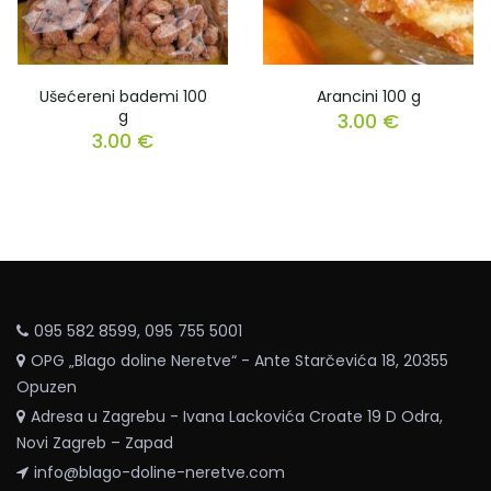
Ušećereni bademi 100
Arancini 100 g
g
3.00
€
3.00
€
095 582 8599, 095 755 5001
OPG „Blago doline Neretve“ - Ante Starčevića 18, 20355
Opuzen
Adresa u Zagrebu - Ivana Lackovića Croate 19 D Odra,
Novi Zagreb – Zapad
info@blago-doline-neretve.com