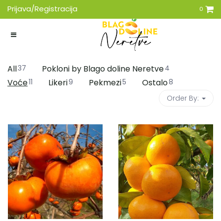
Prijava/Registracija
0
All
37
Pokloni by Blago doline Neretve
4
Voće
11
Likeri
9
Pekmezi
5
Ostalo
8
Order By: