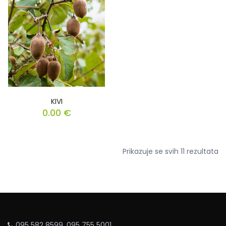
KIVI
0.00
€
Prikazuje se svih 11 rezultata
095 582 8599, 095 755 5001