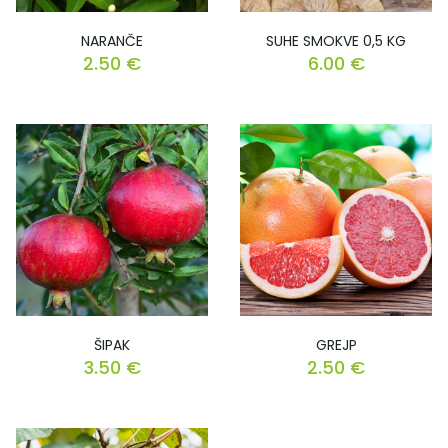
NARANČE
SUHE SMOKVE 0,5 KG
2.50
€
6.00
€
ŠIPAK
GREJP
3.50
€
2.50
€