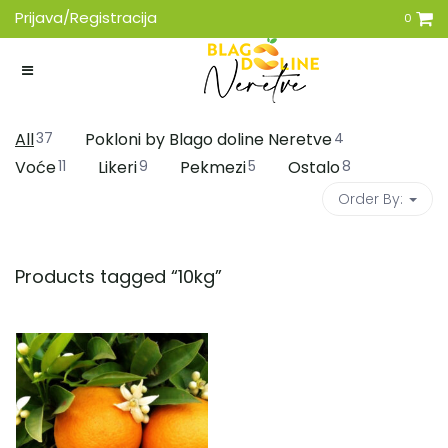
Prijava/Registracija
0
All
37
Pokloni by Blago doline Neretve
4
Voće
11
Likeri
9
Pekmezi
5
Ostalo
8
Order By:
Products tagged “
10kg
”