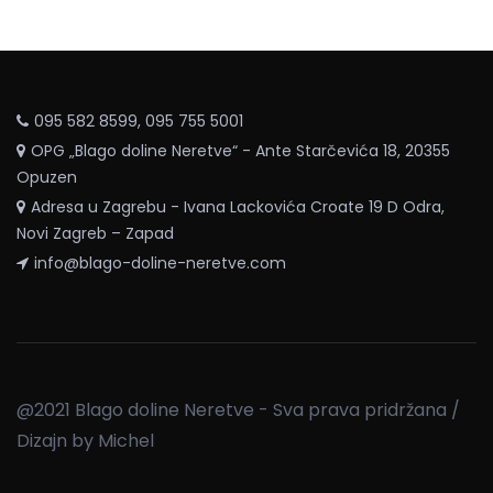
095 582 8599, 095 755 5001
OPG „Blago doline Neretve“ - Ante Starčevića 18, 20355
Opuzen
Adresa u Zagrebu - Ivana Lackovića Croate 19 D Odra,
Novi Zagreb – Zapad
info@blago-doline-neretve.com
@2021 Blago doline Neretve - Sva prava pridržana /
Dizajn by
Michel