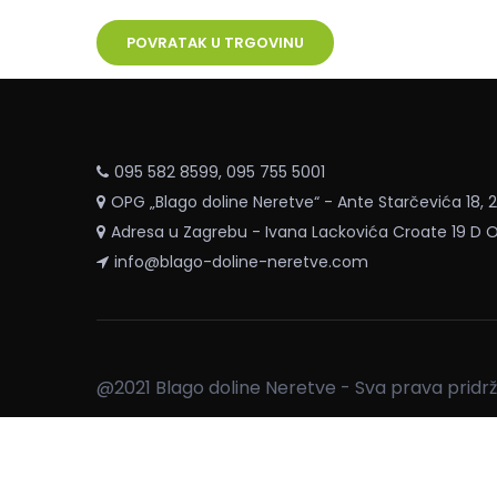
POVRATAK U TRGOVINU
095 582 8599, 095 755 5001
OPG „Blago doline Neretve“ - Ante Starčevića 18,
Adresa u Zagrebu - Ivana Lackovića Croate 19 D 
info@blago-doline-neretve.com
@2021 Blago doline Neretve - Sva prava pridrž