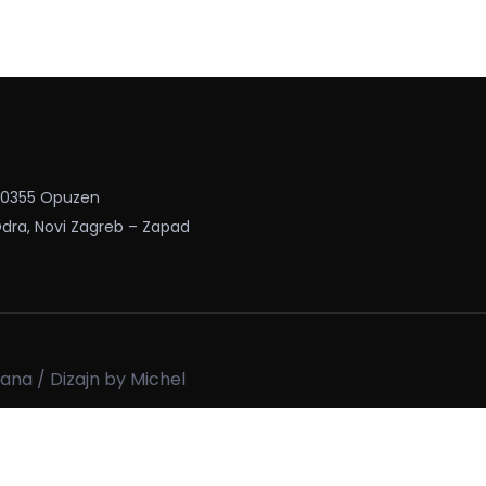
 20355 Opuzen
Odra, Novi Zagreb – Zapad
ana / Dizajn by
Michel